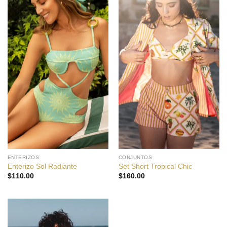
ENTERIZOS
CONJUNTOS
Enterizo Sol Radiante
Set Short Tropical Chic
$
110.00
$
160.00