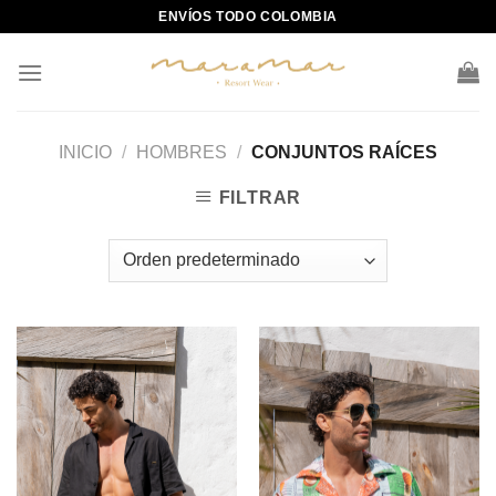
Skip
ENVÍOS TODO COLOMBIA
to
content
INICIO
/
HOMBRES
/
CONJUNTOS RAÍCES
FILTRAR