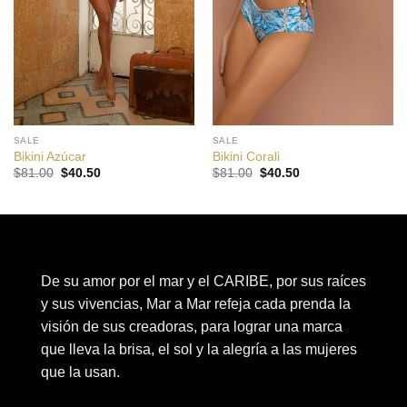
SALE
SALE
Bikini Azúcar
Bikini Corali
El
El
El
El
$
81.00
$
40.50
$
81.00
$
40.50
precio
precio
precio
precio
original
actual
original
actual
era:
es:
era:
es:
$81.00.
$40.50.
$81.00.
$40.50.
De su amor por el mar y el CARIBE, por sus raíces
y sus vivencias, Mar a Mar refeja cada prenda la
visión de sus creadoras, para lograr una marca
que lleva la brisa, el sol y la alegría a las mujeres
que la usan.