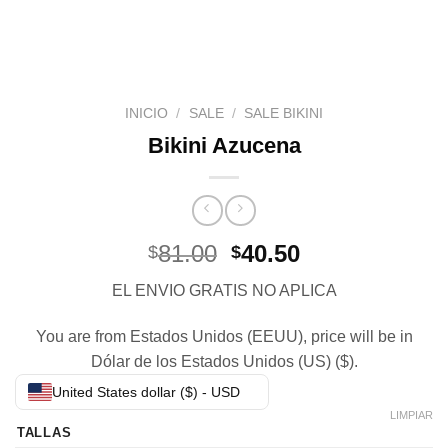
INICIO
/
SALE
/
SALE BIKINI
Bikini Azucena
El
El
81.00
40.50
$
$
precio
precio
EL ENVIO GRATIS NO APLICA
original
actual
era:
es:
You are from Estados Unidos (EEUU), price will be in
$81.00.
$40.50.
Dólar de los Estados Unidos (US) ($).
United States dollar ($) - USD
LIMPIAR
TALLAS