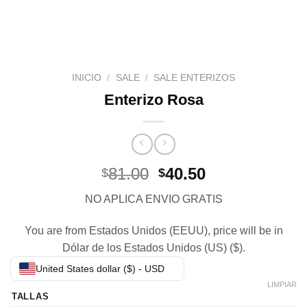
INICIO
/
SALE
/
SALE ENTERIZOS
Enterizo Rosa
El
El
81.00
40.50
$
$
precio
precio
NO APLICA ENVIO GRATIS
original
actual
era:
es:
You are from Estados Unidos (EEUU), price will be in
$81.00.
$40.50.
Dólar de los Estados Unidos (US) ($).
United States dollar ($) - USD
LIMPIAR
TALLAS