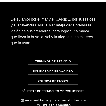
era:
es:
era:
es:
$81.00.
$40.50.
$81.00.
$40.50.
De su amor por el mar y el CARIBE, por sus raíces
y sus vivencias, Mar a Mar refeja cada prenda la
visión de sus creadoras, para lograr una marca
que lleva la brisa, el sol y la alegría a las mujeres
que la usan.
TÉRMINOS DE SERVICIO
POLÍTICAS DE PRIVACIDAD
POLÍTICA DE ENVÍOS
PÓLITICAS DE REEMBOLSO Y DEVOLUCIONES
servicioalcliente@maramarcolombia.com
+57 312 5886559