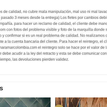
os de calidad, no cubre mala manipulación, mal uso ni mal lav
er pasado 3 meses desde la entrega) Los fletes por cambios deb
pañía. para hacer un reclamo de calidad, el cliente debe mand
 con fotos del problema visible y foto de la marquilla donde 
o y confirmar si es un real problema de calidad. No realizamos d
a la cuenta bancaria del cliente. Para hacer el reintegro, el cl
aramarcolombia.com el reintegro solo se hace por el valor de la
se debe acudir a la ley del retracto y esta se debe comunicar c
tiempo, las devoluciones pierden validez.
S