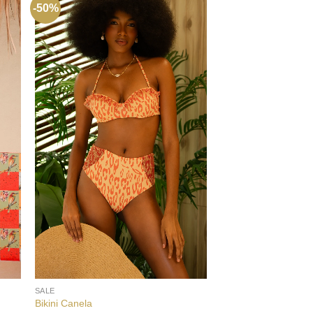
-50%
-50%
+
+
SALE
SALE
Bikini Canela
Bikini Ser