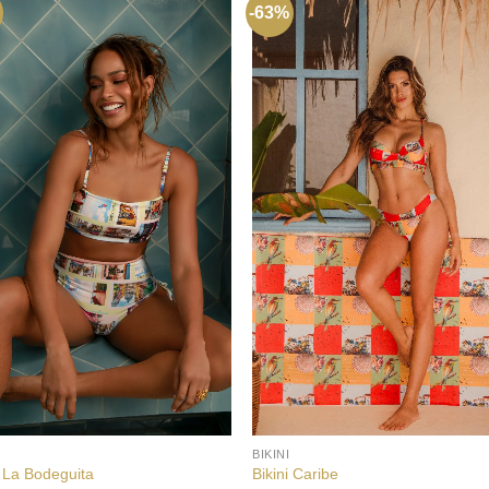
-63%
+
BIKINI
i La Bodeguita
Bikini Caribe