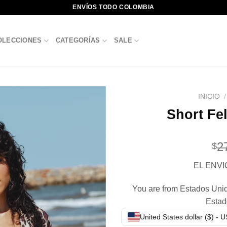
ENVÍOS TODO COLOMBIA
OLECCIONES
CATEGORÍAS
SALE
INICIO
/
Short Fel
2
$
EL ENVI
You are from Estados Unido
Estad
United States dollar ($) - 