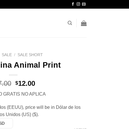
SALE
/
SALE SHORT
ina Animal Print
El
El
7.00
12.00
$
precio
precio
O GRATIS NO APLICA
original
actual
era:
es:
s (EEUU), price will be in Dólar de los
$27.00.
$12.00.
os Unidos (US) ($).
USD