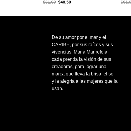
El
El
$
81.00
$
40.50
$
81.
precio
precio
original
actual
era:
es:
$81.00.
$40.50.
De su amor por el mar y el
CARIBE, por sus raíces y sus
vivencias, Mar a Mar refeja
cada prenda la visión de sus
creadoras, para lograr una
marca que lleva la brisa, el sol
y la alegría a las mujeres que la
usan.