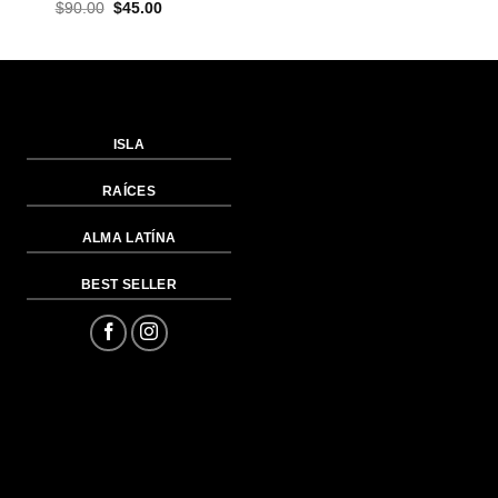
El
El
El
El
$
90.00
$
45.00
$
81.00
$
40.50
precio
precio
precio
preci
original
actual
original
actua
era:
es:
era:
es:
$90.00.
$45.00.
$81.00.
$40.5
ISLA
RAÍCES
ALMA LATÍNA
BEST SELLER