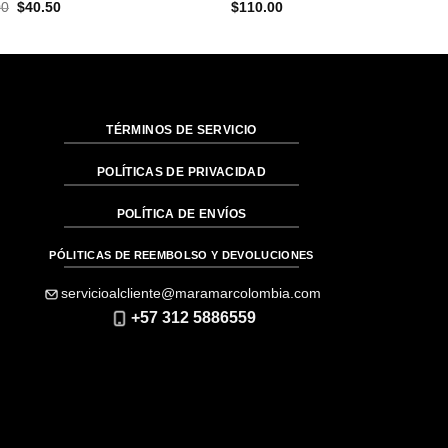
El
El
00
$
40.50
$
110.00
precio
precio
original
actual
era:
es:
$81.00.
$40.50.
TÉRMINOS DE SERVICIO
POLÍTICAS DE PRIVACIDAD
POLÍTICA DE ENVÍOS
PÓLITICAS DE REEMBOLSO Y DEVOLUCIONES
servicioalcliente@maramarcolombia.com
+57 312 5886559