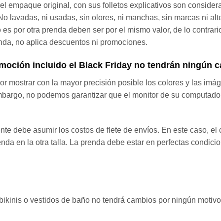
n el empaque original, con sus folletos explicativos son conside
o lavadas, ni usadas, sin olores, ni manchas, sin marcas ni alte
io es por otra prenda deben ser por el mismo valor, de lo contrar
renda, no aplica descuentos ni promociones.
oción incluido el Black Friday no tendrán ningún 
 mostrar con la mayor precisión posible los colores y las imá
go, no podemos garantizar que el monitor de su computadora,
iente debe asumir los costos de flete de envíos. En este caso, el
enda en la otra talla. La prenda debe estar en perfectas condic
os bikinis o vestidos de baño no tendrá cambios por ningún motivo