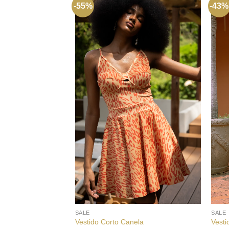
-55%
-43%
+
+
SALE
SALE
Vestido Corto Canela
Vesti