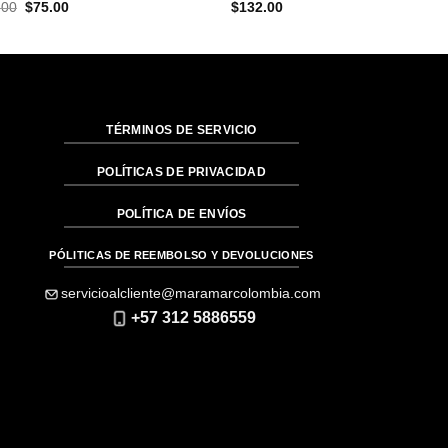
El
El
.00
$
75.00
$
132.00
precio
precio
original
actual
era:
es:
$132.00.
$75.00.
TÉRMINOS DE SERVICIO
POLÍTICAS DE PRIVACIDAD
POLÍTICA DE ENVÍOS
PÓLITICAS DE REEMBOLSO Y DEVOLUCIONES
servicioalcliente@maramarcolombia.com
+57 312 5886559