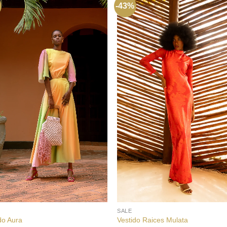
-43%
+
SALE
do Aura
Vestido Raices Mulata