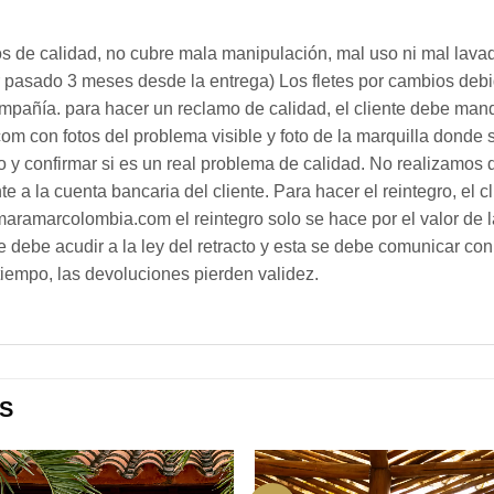
os de calidad, no cubre mala manipulación, mal uso ni mal lav
er pasado 3 meses desde la entrega) Los fletes por cambios deb
pañía. para hacer un reclamo de calidad, el cliente debe mand
 con fotos del problema visible y foto de la marquilla donde 
o y confirmar si es un real problema de calidad. No realizamos d
a la cuenta bancaria del cliente. Para hacer el reintegro, el cl
aramarcolombia.com el reintegro solo se hace por el valor de la
se debe acudir a la ley del retracto y esta se debe comunicar c
tiempo, las devoluciones pierden validez.
S