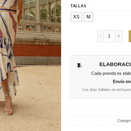
TALLAS
XS
M
Cantidad
ELABORACI
🧵
Cada prenda es elabo
Envío en 
Los días hábiles no incluyen
Categor