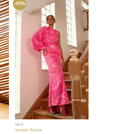
-43%
-43%
+
+
SALE
SALE
Vestido Bonita
Vestido Selva