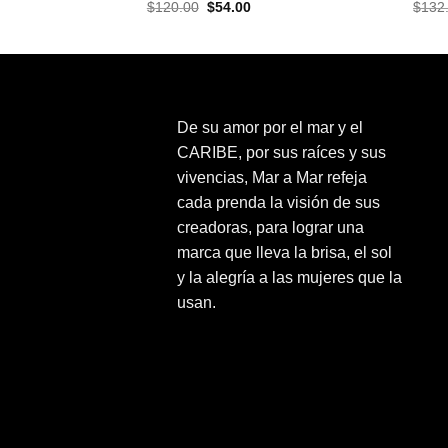
El
El
$
120.00
$
54.00
$
132
precio
precio
original
actual
era:
es:
$120.00.
$54.00.
De su amor por el mar y el
CARIBE, por sus raíces y sus
vivencias, Mar a Mar refeja
cada prenda la visión de sus
creadoras, para lograr una
marca que lleva la brisa, el sol
y la alegría a las mujeres que la
usan.