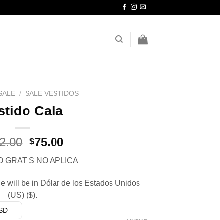
SALE
/
SALE VESTIDOS
stido Cala
El
El
2.00
75.00
$
precio
precio
O GRATIS NO APLICA
original
actual
era:
es:
e will be in Dólar de los Estados Unidos
$132.00.
$75.00.
(US) ($).
USD