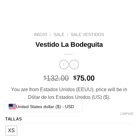
INICIO
/
SALE
/
SALE VESTIDOS
Vestido La Bodeguita
El
El
132.00
75.00
$
$
precio
precio
You are from Estados Unidos (EEUU), price will be in
original
actual
Dólar de los Estados Unidos (US) ($).
era:
es:
$132.00.
$75.00.
United States dollar ($) - USD
LIMPIAR
TALLAS
XS