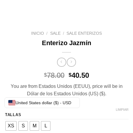
INICIO
/
SALE
/
SALE ENTERIZOS
Enterizo Jazmín
El
El
78.00
40.50
$
$
precio
precio
You are from Estados Unidos (EEUU), price will be in
original
actual
Dólar de los Estados Unidos (US) ($).
era:
es:
$78.00.
$40.50.
United States dollar ($) - USD
LIMPIAR
TALLAS
XS
S
M
L