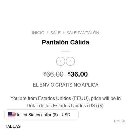
INICIO
/
SALE
/
SALE PANTALÓN
Pantalón Cálida
El
El
66.00
36.00
$
$
precio
precio
EL ENVIO GRATIS NO APLICA
original
actual
era:
es:
You are from Estados Unidos (EEUU), price will be in
$66.00.
$36.00.
Dólar de los Estados Unidos (US) ($).
United States dollar ($) - USD
LIMPIAR
TALLAS