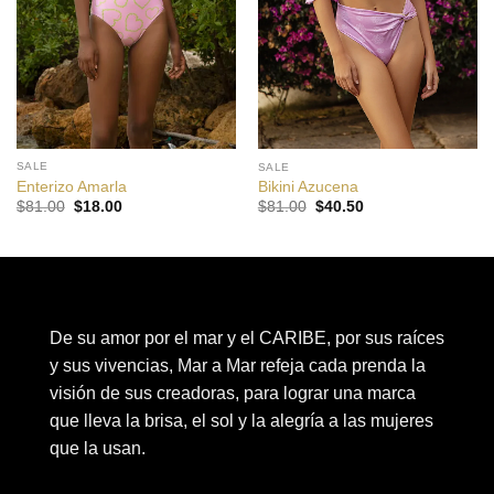
SALE
SALE
Enterizo Amarla
Bikini Azucena
El
El
El
El
$
81.00
$
18.00
$
81.00
$
40.50
precio
precio
precio
precio
original
actual
original
actual
era:
es:
era:
es:
$81.00.
$18.00.
$81.00.
$40.50.
De su amor por el mar y el CARIBE, por sus raíces
y sus vivencias, Mar a Mar refeja cada prenda la
visión de sus creadoras, para lograr una marca
que lleva la brisa, el sol y la alegría a las mujeres
que la usan.