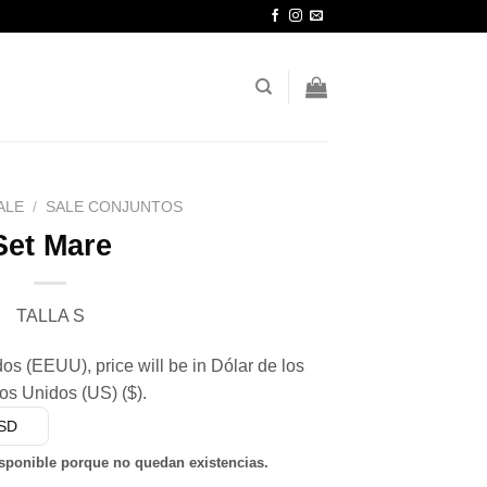
ALE
/
SALE CONJUNTOS
Set Mare
TALLA S
s (EEUU), price will be in Dólar de los
os Unidos (US) ($).
USD
isponible porque no quedan existencias.