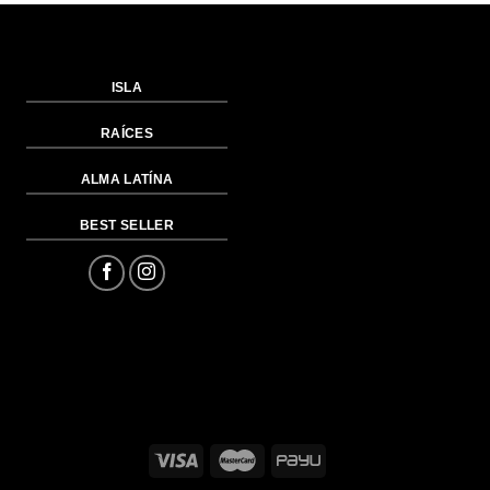
$81.00.
$40.50.
$81.00.
$40.5
ISLA
RAÍCES
ALMA LATÍNA
BEST SELLER