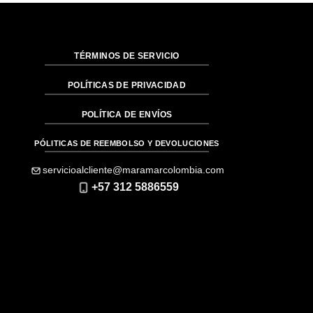
$81.00.
$40.50.
$81.00.
$40.50.
TÉRMINOS DE SERVICIO
POLÍTICAS DE PRIVACIDAD
POLÍTICA DE ENVÍOS
PÓLITICAS DE REEMBOLSO Y DEVOLUCIONES
servicioalcliente@maramarcolombia.com
+57 312 5886559