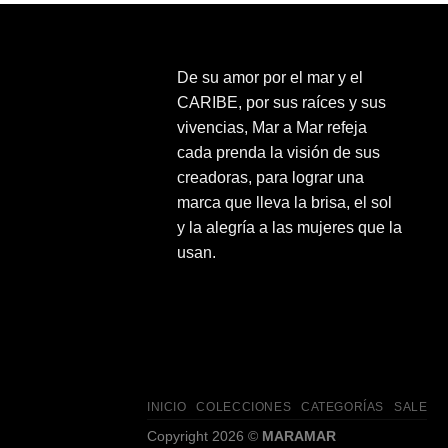
$81.00.
$40.50.
De su amor por el mar y el
CARIBE, por sus raíces y sus
vivencias, Mar a Mar refeja
cada prenda la visión de sus
creadoras, para lograr una
marca que lleva la brisa, el sol
y la alegría a las mujeres que la
usan.
INICIO
COLECCIONES
CATEGORÍAS
SALE
Copyright 2026 ©
MARAMAR