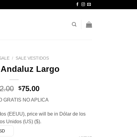
SALE
/
SALE VESTIDOS
 Andaluz Largo
El
El
2.00
75.00
$
precio
precio
O GRATIS NO APLICA
original
actual
era:
es:
s (EEUU), price will be in Dólar de los
$132.00.
$75.00.
os Unidos (US) ($).
USD