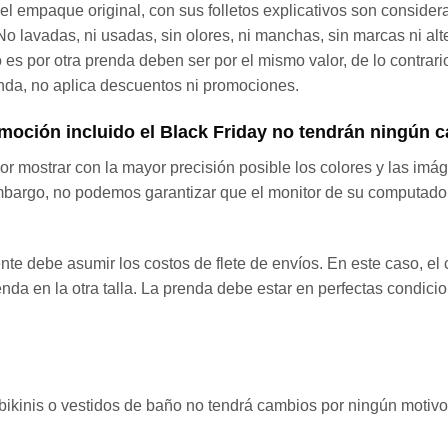
n el empaque original, con sus folletos explicativos son conside
o lavadas, ni usadas, sin olores, ni manchas, sin marcas ni alte
io es por otra prenda deben ser por el mismo valor, de lo contrar
renda, no aplica descuentos ni promociones.
oción incluido el Black Friday no tendrán ningún 
 mostrar con la mayor precisión posible los colores y las imá
go, no podemos garantizar que el monitor de su computadora,
iente debe asumir los costos de flete de envíos. En este caso, el
enda en la otra talla. La prenda debe estar en perfectas condic
os bikinis o vestidos de baño no tendrá cambios por ningún motivo