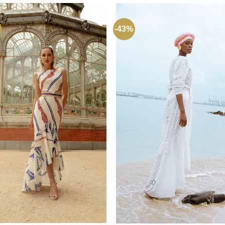
-43%
+