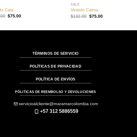
SALE
do Cala
Vestido Calma
El
El
El
El
.00
$
75.00
$
132.00
$
75.00
precio
precio
precio
precio
original
actual
original
actual
era:
es:
era:
es:
$132.00.
$75.00.
$132.00.
$75.00.
TÉRMINOS DE SERVICIO
POLÍTICAS DE PRIVACIDAD
POLÍTICA DE ENVÍOS
PÓLITICAS DE REEMBOLSO Y DEVOLUCIONES
servicioalcliente@maramarcolombia.com
+57 312 5886559