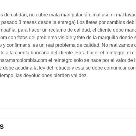
os de calidad, no cubre mala manipulación, mal uso ni mal lav
er pasado 3 meses desde la entrega) Los fletes por cambios deb
pañía. para hacer un reclamo de calidad, el cliente debe mand
 con fotos del problema visible y foto de la marquilla donde 
o y confirmar si es un real problema de calidad. No realizamos d
a la cuenta bancaria del cliente. Para hacer el reintegro, el cl
aramarcolombia.com el reintegro solo se hace por el valor de la
se debe acudir a la ley del retracto y esta se debe comunicar c
tiempo, las devoluciones pierden validez.
S