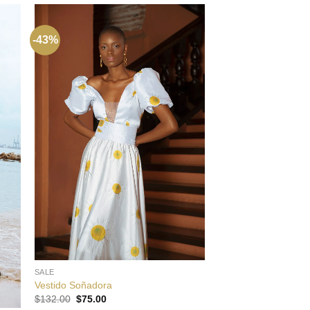
-43%
-43%
+
SALE
Vestido Soñadora
+
El
El
$
132.00
$
75.00
precio
precio