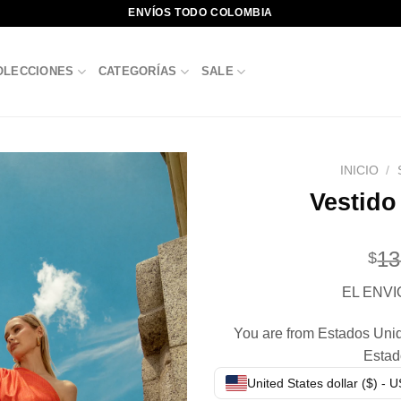
ENVÍOS TODO COLOMBIA
OLECCIONES
CATEGORÍAS
SALE
INICIO
/
Vestido
13
$
EL ENVI
You are from Estados Unido
Estad
United States dollar ($) - 