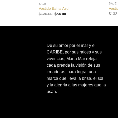
SALE
SALE
Vesti
Vestido Bahia Azul
El
El
$
132
$
120.00
$
54.00
precio
precio
original
actual
era:
es:
$120.00.
$54.00.
De su amor por el mar y el
CARIBE, por sus raíces y sus
vivencias, Mar a Mar refeja
cada prenda la visión de sus
creadoras, para lograr una
marca que lleva la brisa, el sol
y la alegría a las mujeres que la
usan.