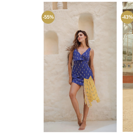
-55%
-43%
+
+