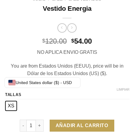
Vestido Energia
El
El
120.00
54.00
$
$
precio
precio
NO APLICA ENVIO GRATIS
original
actual
era:
es:
You are from Estados Unidos (EEUU), price will be in
$120.00.
$54.00.
Dólar de los Estados Unidos (US) ($).
United States dollar ($) - USD
LIMPIAR
TALLAS
XS
Cantidad
AÑADIR AL CARRITO