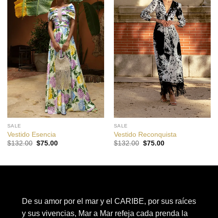
SALE
SALE
Vestido Esencia
Vestido Reconquista
El
El
El
El
$
132.00
$
75.00
$
132.00
$
75.00
precio
precio
precio
precio
original
actual
original
actual
era:
es:
era:
es:
$132.00.
$75.00.
$132.00.
$75.00.
De su amor por el mar y el CARIBE, por sus raíces
y sus vivencias, Mar a Mar refeja cada prenda la