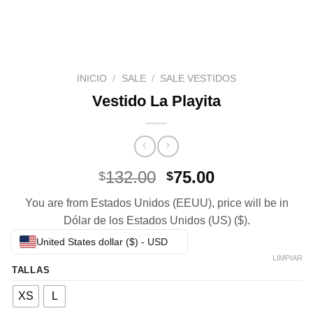
INICIO
/
SALE
/
SALE VESTIDOS
Vestido La Playita
El
El
132.00
75.00
$
$
precio
precio
You are from Estados Unidos (EEUU), price will be in
original
actual
Dólar de los Estados Unidos (US) ($).
era:
es:
$132.00.
$75.00.
United States dollar ($) - USD
LIMPIAR
TALLAS
XS
L